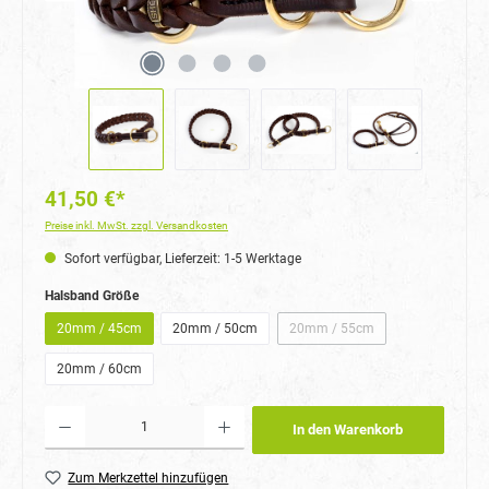
41,50 €*
Preise inkl. MwSt. zzgl. Versandkosten
Sofort verfügbar, Lieferzeit: 1-5 Werktage
auswählen
Halsband Größe
20mm / 45cm
20mm / 50cm
20mm / 55cm
(Diese Option ist zurzeit nich
20mm / 60cm
Produkt Anzahl: Gib den gewünschten Wert ein oder benutze die Schaltflächen um die Anzahl
In den Warenkorb
Zum Merkzettel hinzufügen