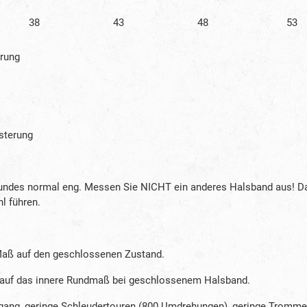
38
43
48
53
erung
lsterung
Hundes normal eng. Messen Sie NICHT ein anderes Halsband aus! D
l führen.
Maß auf den geschlossenen Zustand.
 auf das innere Rundmaß bei geschlossenem Halsband.
g, geringe Schleudertouren (800 Umdrehungen), geringe Trommelfü