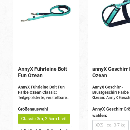
AnnyX Führleine Bolt
annyX Geschirr
Fun Ozean
Ozean
AnnyX Führleine Bolt Fun
AnnyX Geschirr -
Farbe Ozean Classic:
Brustgeschirr Farbe
Teilgepolsterte, verstellbare
Ozean:
AnnyX Geschi
Leine, 3 m Gesamtlänge, 4-fach
ein
vollständig gepo
verstellbar, Karabiner ca. 8 cm.
Hundegeschirr
. Das
Größenauswahl
AnnyX Geschirr Gr
passt sich durch den
wählen:
Classic 3m, 2.5cm breit
sowie durch die zahl
Verstellmöglichkeite
XXS | ca. 3-7 kg
(Diese Optio
ergonomisch perfekt