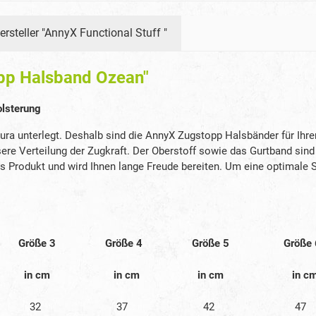
ersteller "AnnyX Functional Stuff "
pp Halsband Ozean"
olsterung
ra unterlegt. Deshalb sind die AnnyX Zugstopp Halsbänder für Ih
essere Verteilung der Zugkraft. Der Oberstoff sowie das Gurtband 
s Produkt und wird Ihnen lange Freude bereiten. Um eine optimale S
Größe 3
Größe 4
Größe 5
Größe
in cm
in cm
in cm
in c
32
37
42
47