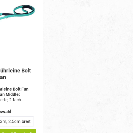
ührleine Bolt
ean
rleine Bolt Fun
an Middle:
terte, 2-fach
e Leine,
ge 1,75 m, 2 cm
swahl
rabiner 6,2 cm
 3m, 2.5cm breit