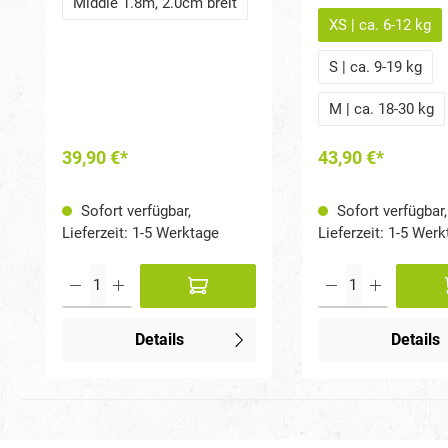
Middle 1.8m, 2.0cm breit
Körperbau des Hun
XS | ca. 6-12 kg
dadurch entsteht ein
Zugverteilung, die d
S | ca. 9-19 kg
Ihres Hundes schont
lange Unterbrustste
zudem für einen
M | ca. 18-30 kg
bewegungsfreundli
Abstand zu den Vor
39,90 €*
43,90 €*
so dass die Achseln f
bleiben.
Sofort verfügbar,
Sofort verfügbar,
Lieferzeit: 1-5 Werktage
Lieferzeit: 1-5 Wer
Details
Details