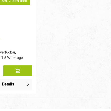
1.8m, 2.0cm breit
*
verfügbar,
t: 1-5 Werktage
Details