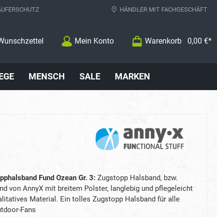
ÄUFERSCHUTZ
HÄNDLER MIT FACHGESCHÄFT
Wunschzettel
Mein Konto
Warenkorb
0,00 €*
EGE
MENSCH
SALE
MARKEN
phalsband Fund Ozean Gr. 3:
Zugstopp Halsband, bzw.
d von AnnyX mit breitem Polster, langlebig und pflegeleicht
itatives Material. Ein tolles Zugstopp Halsband für alle
utdoor-Fans