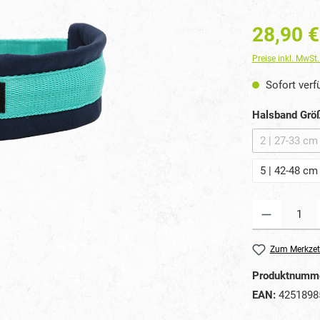
28,90 €
Preise inkl. MwSt
Sofort verfü
Halsband Grö
2 | 27-33 cm
(Di
5 | 42-48 cm
Produkt Anzahl: G
Zum Merkzet
Produktnumm
EAN:
4251898