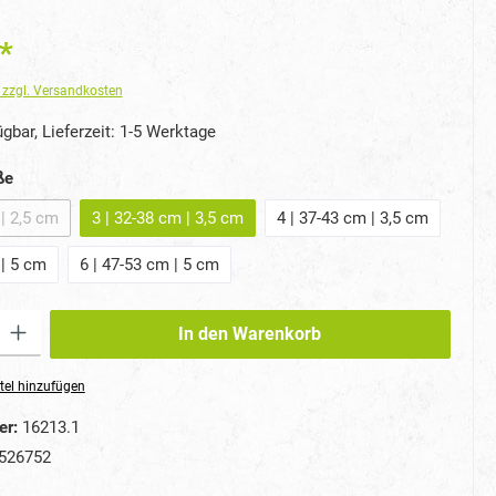
*
. zzgl. Versandkosten
gbar, Lieferzeit: 1-5 Werktage
auswählen
ße
 | 2,5 cm
3 | 32-38 cm | 3,5 cm
4 | 37-43 cm | 3,5 cm
ese Option ist zurzeit nicht verfügbar.)
 | 5 cm
6 | 47-53 cm | 5 cm
ib den gewünschten Wert ein oder benutze die Schaltflächen um die Anzahl zu erhö
In den Warenkorb
tel hinzufügen
er:
16213.1
526752