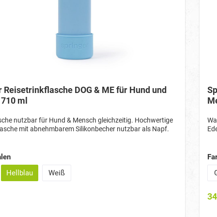
r Reisetrinkflasche DOG & ME für Hund und
Sp
 710 ml
Me
che nutzbar für Hund & Mensch gleichzeitig. Hochwertige
Was
lasche mit abnehmbarem Silikonbecher nutzbar als Napf.
Ede
len
Fa
Hellblau
Weiß
34