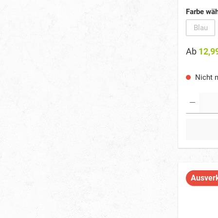
Anspruch. 
Futter. Si
Farbe wäh
top Preis!
Auswahl
Blau
(Diese 
Ab
12,9
Nicht m
Ausver