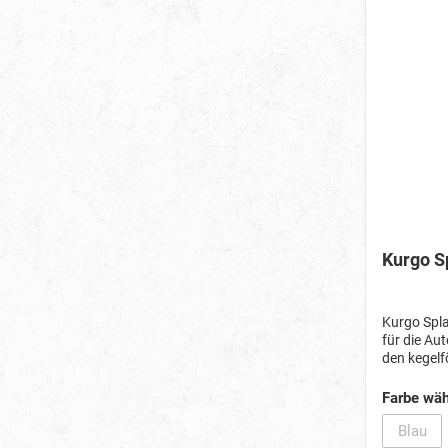
Kurgo S
Kurgo Spla
für die Au
den kegelf
und sicher
Hergestell
Farbe wäh
nur halbvo
Blau
(Diese 