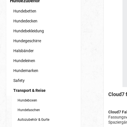
Hundezubehör
Hundebetten
Hundedecken
Hundebekleidung
Hundegeschirre
Halsbänder
Hundeleinen
Hundemarken
Safety
Transport & Reise
Cloud7 
Hundeboxen
Hundetaschen
Cloud7 Fa
Fassungsve
Autozubehör & Gurte
Spaziergän