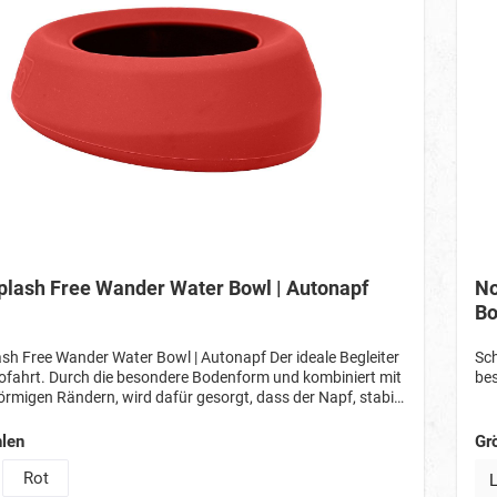
plash Free Wander Water Bowl | Autonapf
No
Bo
sh Free Wander Water Bowl | Autonapf Der ideale Begleiter
Sch
tofahrt. Durch die besondere Bodenform und kombiniert mit
bes
örmigen Rändern, wird dafür gesorgt, dass der Napf, stabil
 auf dem Boden des Autos platziert werden kann.
t aus lebensmitteltauglichen Silikon Für beste Ergebnisse
len
Gr
ll füllen Füllmenge ca. 700 ml
Rot
Option ist zurzeit nicht verfügbar.)