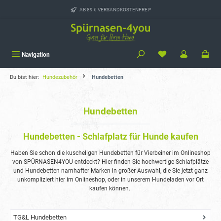
alt springen
AB 89 € VERSANDKOSTENFREI*
Navigation
Du bist hier:
Hundezubehör
Hundebetten
Hundebetten
Hundebetten - Schlafplatz für Hunde kaufen
Haben Sie schon die kuscheligen Hundebetten für Vierbeiner im Onlineshop
von SPÜRNASEN4YOU entdeckt? Hier finden Sie hochwertige Schlafplätze
und Hundebetten namhafter Marken in großer Auswahl, die Sie jetzt ganz
unkompliziert hier im Onlineshop, oder in unserem Hundeladen vor Ort
kaufen können.
TG&L Hundebetten