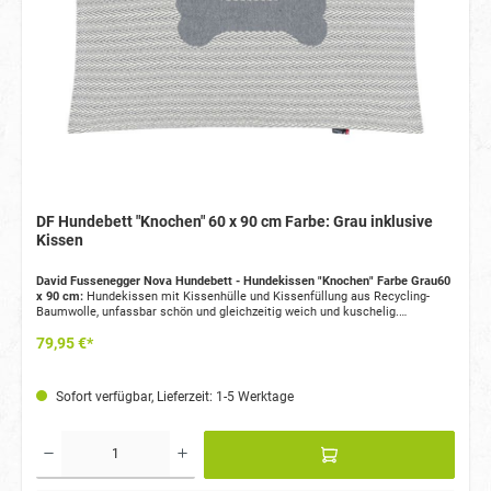
DF Hundebett "Knochen" 60 x 90 cm Farbe: Grau inklusive
Kissen
David Fussenegger Nova Hundebett - Hundekissen "Knochen" Farbe Grau60
x 90 cm:
Hundekissen mit Kissenhülle und Kissenfüllung aus Recycling-
Baumwolle, unfassbar schön und gleichzeitig weich und kuschelig.
Kissenhülle durch Reißverschluss abnehmbar. Waschbar gemäß
79,95 €*
Waschanleitung.
Sofort verfügbar, Lieferzeit: 1-5 Werktage