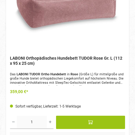
LABONI Orthopädisches Hundebett TUDOR Rose Gr. L (112
x 95 x 25 cm)
Das
LABONI TUDOR Ortho Hundebett
in
Rose
(Größe L) für mittelgroße und
große Hunde bietet orthopädischen Liegekomfort auf höchstem Niveau. Die
innovative OrthoMattress mit SleepTec-Gelschicht entlastet Gelenke und
Wirbelsäule, während der kratzfeste Möbelstoff, der wasserdichte
Orthopädisches Hundebett mit hochwertiger LABONI OrthoMattress
359,00 €*
Matratzenschutz und die zusätzliche Signature Mattress für Langlebigkeit
Druckentlastende SleepTec-Gelschicht zur Entlastung von Gelenken
und höchsten Komfort sorgen.
und Wirbelsäule
Kein Memory-Effekt – passt sich sofort jeder Bewegung an
Wasserdichter und bakteriendichter Matratzenschutz inklusive
Sofort verfügbar, Lieferzeit: 1-5 Werktage
Zusätzliche LABONI Signature Mattress im Lieferumfang
Extrem robuster, kratzfester sowie schmutz- und wasserabweisender
Möbelstoff
OEKO-TEX® zertifizierte Materialien
Designed in Switzerland – Made in Germany