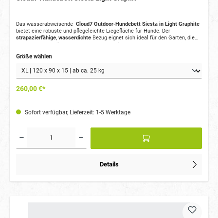
Das wasserabweisende
Cloud7 Outdoor-Hundebett Siesta in Light Graphite
bietet eine robuste und pflegeleichte Liegefläche für Hunde. Der
strapazierfähige
,
wasserdichte
Bezug eignet sich ideal für den Garten, die
Terrasse, den Balkon, unterwegs oder stark beanspruchte Innenbereiche. Die
formstabile Matratze sorgt für hohen Liegekomfort, während der
Größe wählen
abnehmbare und waschbare Bezug die Reinigung besonders einfach macht.
260,00 €*
Sofort verfügbar, Lieferzeit: 1-5 Werktage
Details