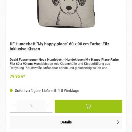
DF Hundebett "My happy place" 60 x 90 cm Farbe: Filz
inklusive Kissen
David Fussenegger Nova Hundebett - Hundekissen My Happy Place Farbe
Filz 60 x 90 cm:
Hundekissen mit Kissenhülle und Kissenfüllung aus
Recycling- Baumwolle, unfassbar schön und gleichzeitig weich und
kuschelig. Kissenhülle durch Reißverschluss abnehmbar. Waschbar gemäß
79,95 €*
Waschanleitung.
Sofort verfügbar, Lieferzeit: 1-5 Werktage
Details