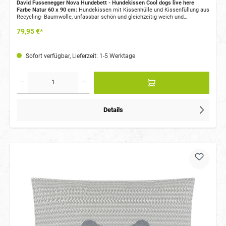
David Fussenegger Nova Hundebett - Hundekissen Cool dogs live here
Farbe Natur 60 x 90 cm:
Hundekissen mit Kissenhülle und Kissenfüllung aus
Recycling- Baumwolle, unfassbar schön und gleichzeitig weich und
kuschelig. Kissenhülle durch Reißverschluss abnehmbar. Waschbar gemäß
79,95 €*
Waschanleitung.
Sofort verfügbar, Lieferzeit: 1-5 Werktage
Details