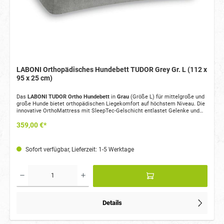
LABONI Orthopädisches Hundebett TUDOR Grey Gr. L (112 x
95 x 25 cm)
Das
LABONI TUDOR Ortho Hundebett
in
Grau
(Größe L) für mittelgroße und
große Hunde bietet orthopädischen Liegekomfort auf höchstem Niveau. Die
innovative OrthoMattress mit SleepTec-Gelschicht entlastet Gelenke und
Wirbelsäule, während der kratzfeste Möbelstoff, der wasserdichte
Orthopädisches Hundebett mit hochwertiger LABONI OrthoMattress
359,00 €*
Matratzenschutz und die zusätzliche Signature Mattress für Langlebigkeit
Druckentlastende SleepTec-Gelschicht zur Entlastung von Gelenken
und höchsten Komfort sorgen.
und Wirbelsäule
Kein Memory-Effekt – passt sich sofort jeder Bewegung an
Wasserdichter und bakteriendichter Matratzenschutz inklusive
Sofort verfügbar, Lieferzeit: 1-5 Werktage
Zusätzliche LABONI Signature Mattress im Lieferumfang
Extrem robuster, kratzfester sowie schmutz- und wasserabweisender
Möbelstoff
OEKO-TEX® zertifizierte Materialien
Designed in Switzerland – Made in Germany
Details