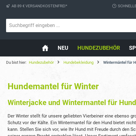
AB 89 € VERSANDKOSTENFREI*
SCHNELLE
springen
Zur Hauptnavigation springen
NEU
HUNDEZUBEHÖR
SP
Du bist hier:
Hundezubehör
Hundebekleidung
Wintermäntel für 
Hundemantel für Winter
Winterjacke und Wintermantel für Hun
Der Winter stellt für unsere geliebten Vierbeiner eine ebenso
Schutz vor der Kälte. Ein Wintermantel für den Hund bietet nich
kann. Stellen Sie sich vor, wie Ihr Hund mit Freude durch den Sch
seiner ganzen Pracht erstrahlen lässt. Unser Sortiment umfass