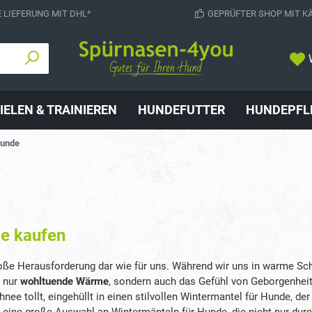
 LIEFERUNG MIT DHL*
GEPRÜFTER SHOP MIT K
IELEN & TRAINIEREN
HUNDEFUTTER
HUNDEPFL
Hunde
de kaufen
 große Herausforderung dar wie für uns. Während wir uns in warme S
t nur
wohltuende Wärme
, sondern auch das Gefühl von Geborgenheit 
nee tollt, eingehüllt in einen stilvollen Wintermantel für Hunde, der
t eine große Auswahl an Wintermänteln für Hunde, die nicht nur dur