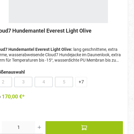
oud7 Hundemantel Everest Light Olive
ud7 Hundemantel Everest Light Olive:
lang geschnittene,
extra
rme, wasserabweisende Cloud7 Hundejacke im Daunenlook, extra
m für Temperaturen bis -15°, wasserdichte PU Membran bis zu
 MM, mit Reißverschluss für Geschirr und Halsband, mit weichen
nschlaufen für perfekten Sitz
ößenauswahl
2
3
4
5
+
7
(Diese Option ist zurzeit nicht verfügbar.)
(Diese Option ist zurzeit nicht verfügbar.)
(Diese Option ist zurzeit nicht verfügbar.)
(Diese Option ist zurzeit nicht verfügbar.)
b
170,00 €*