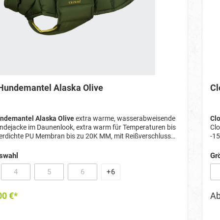
Hundemantel Alaska Olive
Cl
ndemantel Alaska Olive
extra warme, wasserabweisende
Cl
ndejacke im Daunenlook, extra warm für Temperaturen bis
Clo
erdichte PU Membran bis zu 20K MM, mit Reißverschluss
-15
rr und Halsband
du
Rei
swahl
Gr
4
5
6
+
6
Option ist zurzeit nicht verfügbar.)
(Diese Option ist zurzeit nicht verfügbar.)
(Diese Option ist zurzeit nicht verfügbar.)
(Diese Option ist zurzeit nicht verfügbar.)
00 €*
A