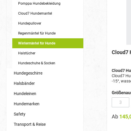
Pomppa Hundebekleidung
Cloud7 Hundemantel
Hundepullover
Regenmäntel für Hunde
Wintermäntel für Hunde
Cloud7 
Halstücher
Hundeschuhe & Socken
Cloud7 Hu
Hundegeschirre
Cloud7 Hu
-15°, wass
Halsbänder
für Geschi
Größenau
Hundeleinen
3
Hundemarken
(Diese 
Safety
Ab
145,
Transport & Reise