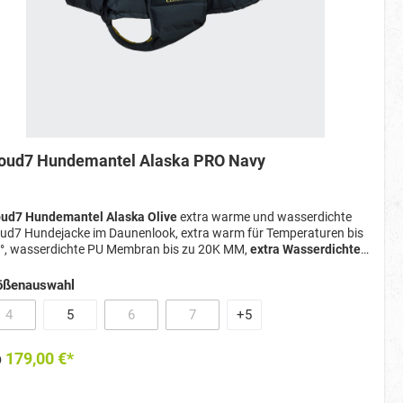
oud7 Hundemantel Alaska PRO Navy
oud7 Hundemantel Alaska Olive
extra warme und wasserdichte
ud7 Hundejacke im Daunenlook, extra warm für Temperaturen bis
°, wasserdichte PU Membran bis zu 20K MM,
extra Wasserdichte
rch neue Steppkammer Technik und extra Stoffeinlage
, mit
ßverschluss für Geschirr und Halsband
ößenauswahl
4
5
6
7
+
5
(Diese Option ist zurzeit nicht verfügbar.)
(Diese Option ist zurzeit nicht verfügbar.)
(Diese Option ist zurzeit nicht verfügbar.)
b
179,00 €*