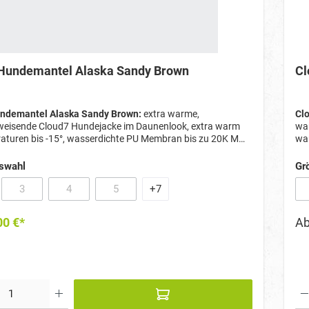
Hundemantel Alaska Sandy Brown
Cl
ndemantel Alaska Sandy Brown:
extra warme,
Clo
eisende Cloud7 Hundejacke im Daunenlook, extra warm
wa
aturen bis -15°, wasserdichte PU Membran bis zu 20K MM,
war
rschluss für Geschirr und Halsband
20K
Bei
swahl
Gr
3
4
5
+
7
Option ist zurzeit nicht verfügbar.)
(Diese Option ist zurzeit nicht verfügbar.)
(Diese Option ist zurzeit nicht verfügbar.)
(Diese Option ist zurzeit nicht verfügbar.)
00 €*
A