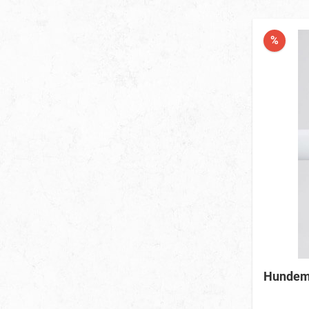
%
Hundema