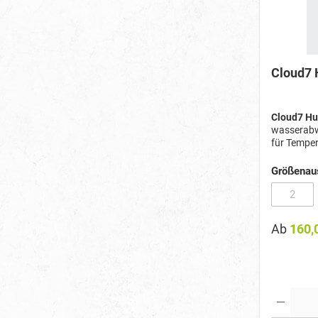
Cloud7 
Cloud7 Hu
wasserabw
für Temper
mit Reißve
Größenau
2
(Diese 
Ab
160,