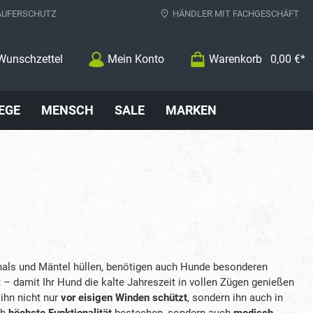
ÄUFERSCHUTZ
HÄNDLER MIT FACHGESCHÄFT
Wunschzettel
Mein Konto
Warenkorb
0,00 €*
EGE
MENSCH
SALE
MARKEN
chals und Mäntel hüllen, benötigen auch Hunde besonderen
– damit Ihr Hund die kalte Jahreszeit in vollen Zügen genießen
 ihn nicht nur
vor eisigen Winden schützt
, sondern ihn auch in
ch
höchste Funktionalität
bestechen, sondern auch
modisch