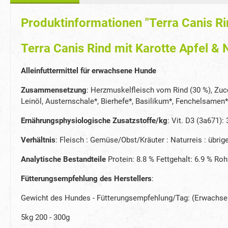
Produktinformationen "Terra Canis Rin
Terra Canis Rind mit Karotte Apfel & 
Alleinfuttermittel für erwachsene Hunde
Zusammensetzung
: Herzmuskelfleisch vom Rind (30 %), Zucch
Leinöl, Austernschale*, Bierhefe*, Basilikum*, Fenchelsamen*,
Ernährungsphysiologische Zusatzstoffe/kg
: Vit. D3 (3a671):
Verhältnis
: Fleisch : Gemüse/Obst/Kräuter : Naturreis : übrige
Analytische Bestandteile
Protein: 8.8 % Fettgehalt: 6.9 % Ro
Fütterungsempfehlung des Herstellers
:
Gewicht des Hundes - Fütterungsempfehlung/Tag: (Erwachse
5kg 200 - 300g