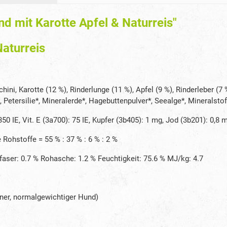
d mit Karotte Apfel & Naturreis"
Naturreis
ini, Karotte (12 %), Rinderlunge (11 %), Apfel (9 %), Rinderleber (7 
 Petersilie*, Mineralerde*, Hagebuttenpulver*, Seealge*, Mineralsto
 350 IE, Vit. E (3a700): 75 IE, Kupfer (3b405): 1 mg, Jod (3b201): 0,8
 Rohstoffe = 55 % : 37 % : 6 % : 2 %
hfaser: 0.7 % Rohasche: 1.2 % Feuchtigkeit: 75.6 % MJ/kg: 4.7
ner, normalgewichtiger Hund)