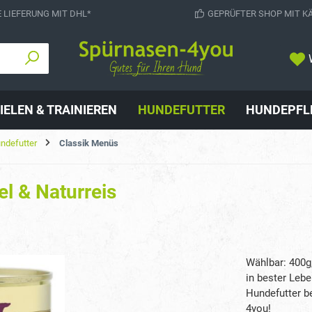
 LIEFERUNG MIT DHL*
GEPRÜFTER SHOP MIT K
IELEN & TRAINIEREN
HUNDEFUTTER
HUNDEPFL
undefutter
Classik Menüs
el & Naturreis
Wählbar: 400g,
in bester Lebe
Hundefutter b
4you!