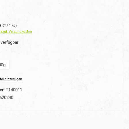
8 €* / 1 kg)
. zzgl. Versandkosten
verfügbar
uswählen
00g
n ist zurzeit nicht verfügbar.)
tel hinzufügen
er:
T140011
620240