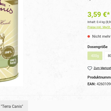
3,59 €*
Inhalt:
0.4 kg
(8,9
Preise inkl. MwSt
Nicht mehr 
a
Dosengröße
400g
8
(Diese Optio
Zum Merkzet
Produktnumm
EAN:
4260109
 "Terra Canis"