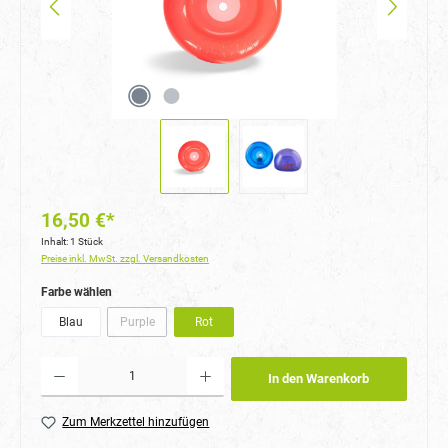
16,50 €*
Inhalt:
1 Stück
Preise inkl. MwSt. zzgl. Versandkosten
auswählen
Farbe wählen
Blau
Purple
Rot
(Diese Option ist zurzeit nicht verfügbar.)
Produkt Anzahl: Gib den gewünschten Wert ein oder benutze die Schaltflächen um die Anzahl
In den Warenkorb
Zum Merkzettel hinzufügen