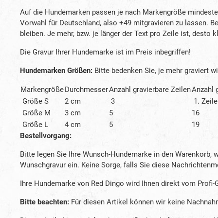
Auf die Hundemarken passen je nach Markengröße mindestens
Vorwahl für Deutschland, also +49 mitgravieren zu lassen. Be
bleiben. Je mehr, bzw. je länger der Text pro Zeile ist, desto 
Die Gravur Ihrer Hundemarke ist im Preis inbegriffen!
Hundemarken Größen
:
Bitte bedenken Sie, je mehr graviert wir
Markengröße
Durchmesser
Anzahl gravierbare Zeilen
Anzahl g
Größe S
2 cm
3
1. Zeile
Größe M
3 cm
5
16
Größe L
4 cm
5
19
Bestellvorgang:
Bitte legen Sie Ihre Wunsch-Hundemarke in den Warenkorb, wä
Wunschgravur ein. Keine Sorge, falls Sie diese Nachrichtenm
Ihre Hundemarke von Red Dingo wird Ihnen direkt vom Profi-Gr
Bitte beachten:
Für diesen Artikel können wir keine Nachna