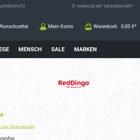
ÄUFERSCHUTZ
HÄNDLER MIT FACHGESCHÄFT
Wunschzettel
Mein Konto
Warenkorb
0,00 €*
EGE
MENSCH
SALE
MARKEN
*
. zzgl. Versandkosten
tenfrei