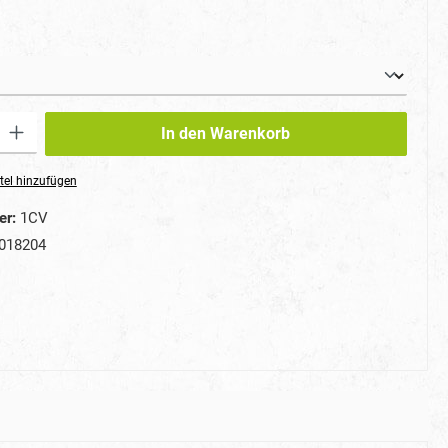
auswählen
ib den gewünschten Wert ein oder benutze die Schaltflächen um die Anzahl zu erhö
In den Warenkorb
tel hinzufügen
er:
1CV
018204