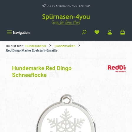
alt springen
AB 89 € VERSANDKOSTENFREI*
Navigation
Du bist hier:
Hundezubehör
Hundemarken
Red Dingo Marke Edelstahl-Emaille
Hundemarke Red Dingo
Schneeflocke
Bildergalerie überspringen