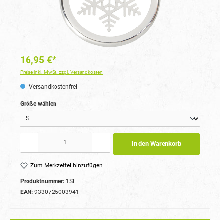
16,95 €*
Preise inkl. MwSt. zzgl. Versandkosten
Versandkostenfrei
auswählen
Größe wählen
Produkt Anzahl: Gib den gewünschten Wert ein oder benutze die Schaltflächen um die Anzahl
In den Warenkorb
Zum Merkzettel hinzufügen
Produktnummer:
1SF
EAN:
9330725003941