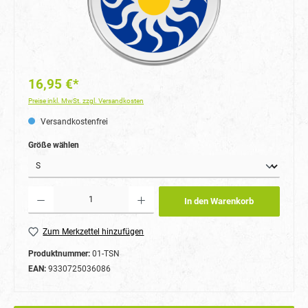
16,95 €*
Preise inkl. MwSt. zzgl. Versandkosten
Versandkostenfrei
auswählen
Größe wählen
Produkt Anzahl: Gib den gewünschten Wert ein oder benutze die Schaltflächen um die Anzahl
In den Warenkorb
Zum Merkzettel hinzufügen
Produktnummer:
01-TSN
EAN:
9330725036086