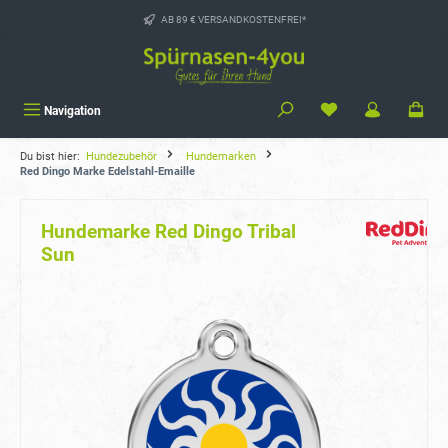
alt springen
AB 89 € VERSANDKOSTENFREI*
Navigation
Du bist hier:
Hundezubehör
Hundemarken
Red Dingo Marke Edelstahl-Emaille
Hundemarke Red Dingo Tribal
Sun
Bildergalerie überspringen