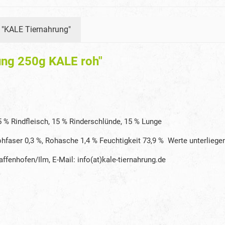
r "KALE Tiernahrung"
ung 250g KALE roh"
5 % Rindfleisch, 15 % Rinderschlünde, 15 % Lunge
ohfaser 0,3 %, Rohasche 1,4 % Feuchtigkeit 73,9 %
Werte unterlieg
ffenhofen/Ilm, E-Mail: info(at)kale-tiernahrung.de