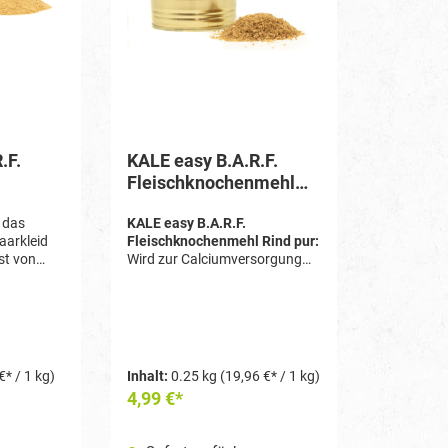
.F.
KALE easy B.A.R.F.
Fleischknochenmehl
Rind pur
f das
KALE easy B.A.R.F.
aarkleid
Fleischknochenmehl Rind pur:
st von
Wird zur Calciumversorgung
-Vitaminen
und zum Ausgleich des
Calcium / Phosphor Verhältnis
bei der Fleischfütterung
verwendet.
€* / 1 kg)
Inhalt:
0.25 kg
(19,96 €* / 1 kg)
4,99 €*