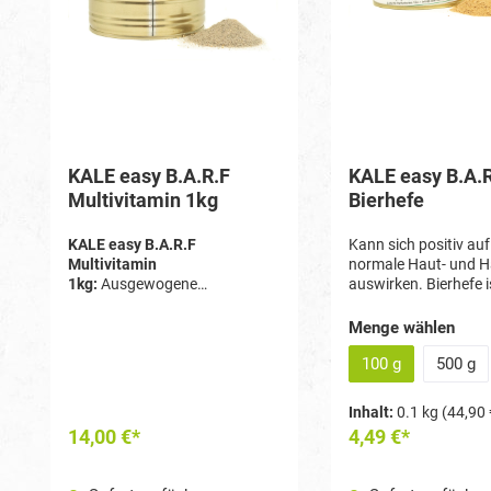
KALE easy B.A.R.F
KALE easy B.A.R
Multivitamin 1kg
Bierhefe
KALE easy B.A.R.F
Kann sich positiv au
Multivitamin
normale Haut- und H
1kg:
Ausgewogene
auswirken. Bierhefe i
Mineralstoff- und
Natur aus reich an B
Vitaminmischung als Zusatz
Menge wählen
bei BARF für Hunde und
Katzen.
100 g
500 g
Inhalt:
0.1 kg
(44,90 
14,00 €*
4,49 €*