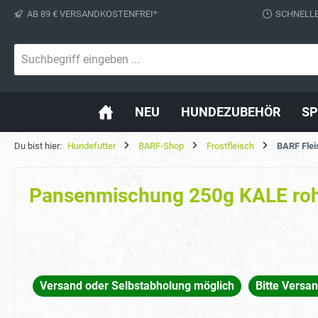
AB 89 € VERSANDKOSTENFREI*
SCHNELLE
springen
Zur Hauptnavigation springen
NEU
HUNDEZUBEHÖR
SP
Du bist hier:
Hundefutter
BARF-Shop
Frostfleisch
BARF Flei
Pansenmischung 250g KALE ro
Versand oder Selbstabholung möglich
Bitte Versa