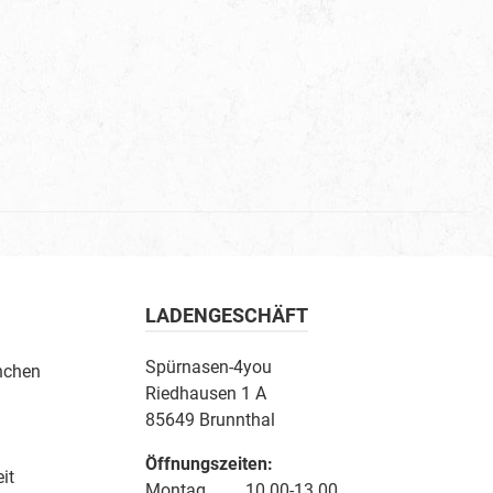
LADENGESCHÄFT
Spürnasen-4you
nchen
Riedhausen 1 A
85649 Brunnthal
Öffnungszeiten:
it
Montag 10.00-13.00