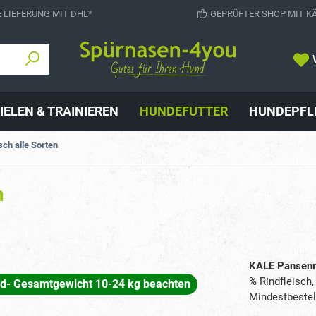
 LIEFERUNG MIT DHL*
GEPRÜFTER SHOP MIT K
IELEN & TRAINIEREN
HUNDEFUTTER
HUNDEPFL
sch alle Sorten
h
KALE Pansenm
% Rindfleisch
nd- Gesamtgewicht 10-24 kg beachten
Mindestbestel