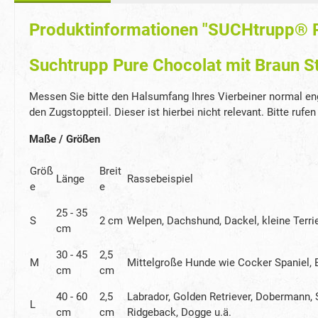
Produktinformationen "SUCHtrupp® P
Suchtrupp Pure Chocolat mit Braun 
Messen Sie bitte den Halsumfang Ihres Vierbeiner normal en
den Zugstoppteil. Dieser ist hierbei nicht relevant. Bitte ruf
Maße / Größen
Größ
Breit
Länge
Rassebeispiel
e
e
25 - 35
S
2 cm
Welpen, Dachshund, Dackel, kleine Terrier
cm
30 - 45
2,5
M
Mittelgroße Hunde wie Cocker Spaniel, Be
cm
cm
40 - 60
2,5
Labrador, Golden Retriever, Dobermann, 
L
cm
cm
Ridgeback, Dogge u.ä.