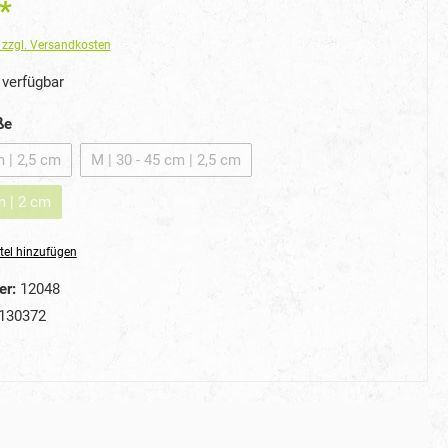
*
. zzgl. Versandkosten
verfügbar
auswählen
ße
m | 2,5 cm
M | 30 - 45 cm | 2,5 cm
iese Option ist zurzeit nicht verfügbar.)
(Diese Option ist zurzeit nicht verfügbar.)
m | 2 cm
ese Option ist zurzeit nicht verfügbar.)
tel hinzufügen
er:
12048
130372