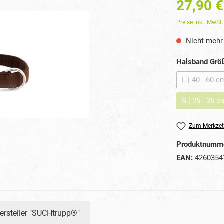
27,90 €
Preise inkl. MwSt
Nicht mehr 
Halsband Grö
L | 40 - 60 c
(D
S | 25 - 35 c
(Di
Zum Merkzet
Produktnumm
EAN:
4260354
ersteller "SUCHtrupp®"