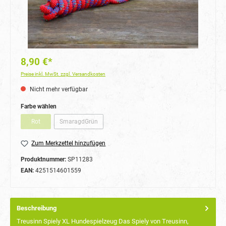
8,90 €*
Preise inkl. MwSt. zzgl. Versandkosten
Nicht mehr verfügbar
auswählen
Farbe wählen
Rot
SmaragdGrün
(Diese Option ist zurzeit nicht verfügbar.)
(Diese Option ist zurzeit nicht verfügbar.)
Zum Merkzettel hinzufügen
Produktnummer:
SP11283
EAN:
4251514601559
Beschreibung
Treusinn Spiely XL Hundespielzeug Das Spiely von Treusinn,