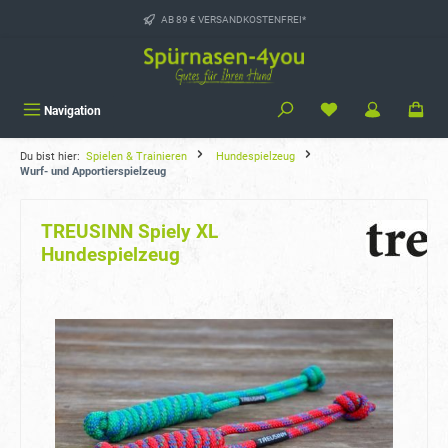
alt springen
AB 89 € VERSANDKOSTENFREI*
Navigation
Du bist hier:
Spielen & Trainieren
Hundespielzeug
Wurf- und Apportierspielzeug
TREUSINN Spiely XL
Hundespielzeug
Bildergalerie überspringen