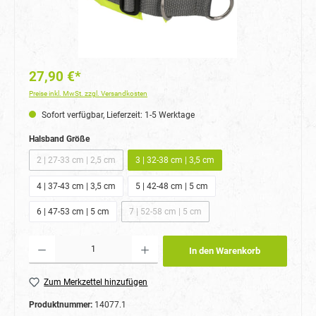
27,90 €*
Preise inkl. MwSt. zzgl. Versandkosten
Sofort verfügbar, Lieferzeit: 1-5 Werktage
auswählen
Halsband Größe
2 | 27-33 cm | 2,5 cm
3 | 32-38 cm | 3,5 cm
(Diese Option ist zurzeit nicht verfügbar.)
4 | 37-43 cm | 3,5 cm
5 | 42-48 cm | 5 cm
6 | 47-53 cm | 5 cm
7 | 52-58 cm | 5 cm
(Diese Option ist zurzeit nicht verfügbar.)
Produkt Anzahl: Gib den gewünschten Wert ein oder benutze die Schaltflächen um die Anzahl
In den Warenkorb
Zum Merkzettel hinzufügen
Produktnummer:
14077.1