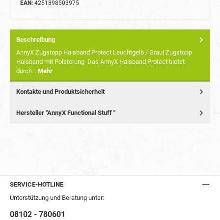
EAN:
4251898503975
Beschreibung
AnnyX Zugstopp Halsband Protect Leuchtgelb / Grau| Zugstopp
Halsband mit Polsterung Das AnnyX Halsband Protect bietet
durch…
Mehr
Kontakte und Produktsicherheit
Hersteller "AnnyX Functional Stuff "
SERVICE-HOTLINE
Unterstützung und Beratung unter:
08102 - 780601