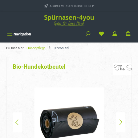
alt springen
AB 89 € VERSANDKOSTENFREI*
Navigation
Du bist hier:
Hundepflege
Kotbeutel
Bio-Hundekotbeutel
Bildergalerie überspringen