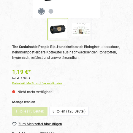
The Sustainable People Bio-Hundekotbeutel:
Biologisch abbaubare,
heimkompostierbare Kotbeutel aus nachwachsenden Rohstoffen,
hygienisch, reißfest und umweltfreundlich.
1,19 €*
Inhalt:
1 Stück
Preise inkl. MwSt. zzgl. Versandkosten
Nicht mehr verfügbar
auswählen
Menge wählen
1 Rolle (15 Beutel)
8 Rollen (120 Beutel)
(Diese Option ist zurzeit nicht verfügbar.)
Zum Merkzettel hinzufügen