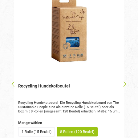
Recycling Hundekotbeutel
Recycling Hundekotbeutel Die Recycling Hundekotbeutel von The
Sustainable People sind als einzelne Rolle (15 Beutel) oder als
Box mit 8 Rollen (insgesamt 120 Beutel) erhältlich. Maße: 15 µm,
23 x 33 cm Alle Vorteile von TSP Recycling Hundekotbeuteln auf
einem Blick auslaufsicher und reißfest angenehme Haptik mit
ein
Menge wählen
Blauen Engel zertifiziert hergestellt in der EU Rollenkern aus
Pappe Die Hundekotbeutel von The Sustainable People bestehen
Pappe
1 Rolle (15 Beutel)
8 Rollen (120 Beutel)
aus mindestens 80% Post-Consumer-Rezyklat (PE). Dieses
Material ist besonders ressourcenschonend, da kein neues Erdöl