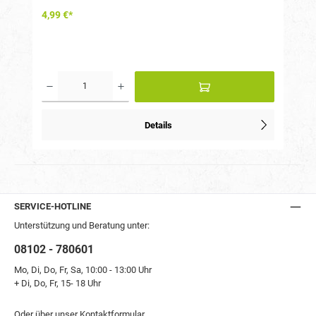
gefödert werden muss. Zudem kommt es zu einem geringerem
4,99 €*
CO2-Ausstoß bei der Herstellung als bei frischem PE aus
Neugranulat.
Details
n
s
SERVICE-HOTLINE
Unterstützung und Beratung unter:
08102 - 780601
Mo, Di, Do, Fr, Sa, 10:00 - 13:00 Uhr
+ Di, Do, Fr, 15- 18 Uhr
Oder über unser
Kontaktformular
.