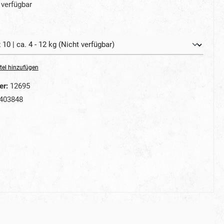
verfügbar
auswählen
tel hinzufügen
er:
12695
403848