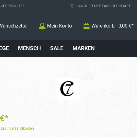
ÄUFERSCHUTZ
HÄNDLER MIT FACHGESCHÄFT
Wunschzettel
Mein Konto
Warenkorb
0,00 €*
EGE
MENSCH
SALE
MARKEN
 €*
. zzgl. Versandkosten