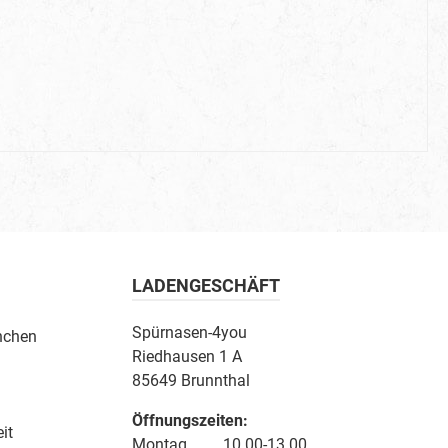
LADENGESCHÄFT
Spürnasen-4you
nchen
Riedhausen 1 A
85649 Brunnthal
Öffnungszeiten:
it
Montag 10.00-13.00