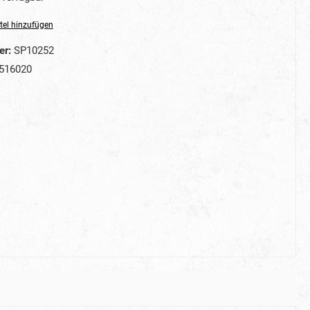
tel hinzufügen
er:
SP10252
516020