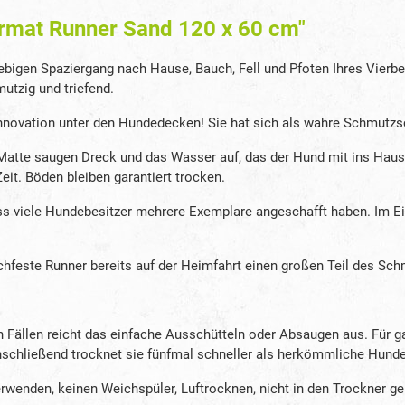
ormat Runner Sand 120 x 60 cm"
igen Spaziergang nach Hause, Bauch, Fell und Pfoten Ihres Vierbei
utzig und triefend.
nnovation unter den Hundedecken! Sie hat sich als wahre Schmutzsc
Matte saugen Dreck und das Wasser auf, das der Hund mit ins Haus
eit. Böden bleiben garantiert trocken.
 dass viele Hundebesitzer mehrere Exemplare angeschafft haben. Im
feste Runner bereits auf der Heimfahrt einen großen Teil des Schm
ten Fällen reicht das einfache Ausschütteln oder Absaugen aus. Fü
nschließend trocknet sie fünfmal schneller als herkömmliche Hund
enden, keinen Weichspüler, Luftrocknen, nicht in den Trockner ge