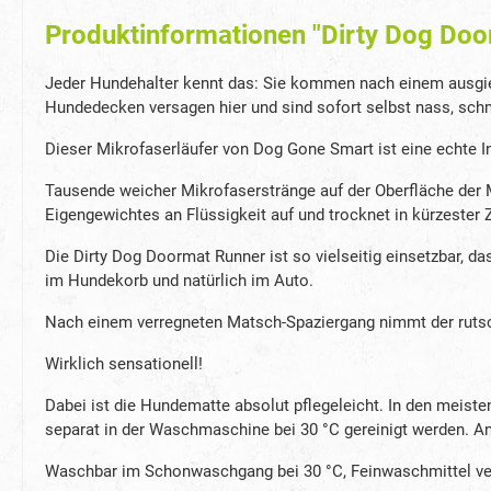
Produktinformationen "Dirty Dog Do
Jeder Hundehalter kennt das: Sie kommen nach einem ausgieb
Hundedecken versagen hier und sind sofort selbst nass, schm
Dieser Mikrofaserläufer von Dog Gone Smart ist eine echte I
Tausende weicher Mikrofaserstränge auf der Oberfläche der 
Eigengewichtes an Flüssigkeit auf und trocknet in kürzester Z
Die Dirty Dog Doormat Runner ist so vielseitig einsetzbar,
im Hundekorb und natürlich im Auto.
Nach einem verregneten Matsch-Spaziergang nimmt der rutsch
Wirklich sensationell!
Dabei ist die Hundematte absolut pflegeleicht. In den meis
separat in der Waschmaschine bei 30 °C gereinigt werden. A
Waschbar im Schonwaschgang bei 30 °C, Feinwaschmittel verw