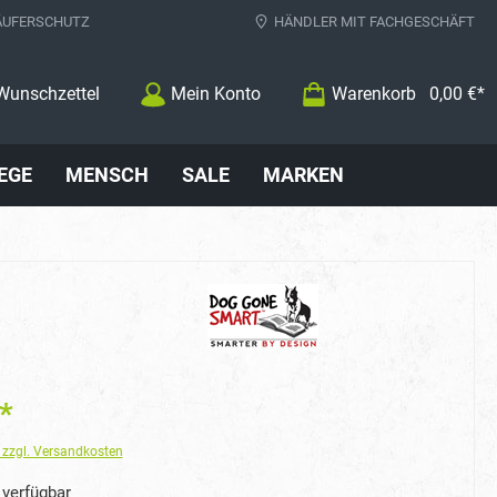
ÄUFERSCHUTZ
HÄNDLER MIT FACHGESCHÄFT
Wunschzettel
Mein Konto
Warenkorb
0,00 €*
EGE
MENSCH
SALE
MARKEN
*
. zzgl. Versandkosten
verfügbar