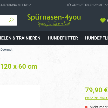
 LIEFERUNG MIT DHL*
GEPRÜFTER SHOP MIT K
IELEN & TRAINIEREN
HUNDEFUTTER
HUNDEPFL
 Doormat
 120 x 60 cm
79,90 €
Preise inkl. MwSt
Nicht mehr 