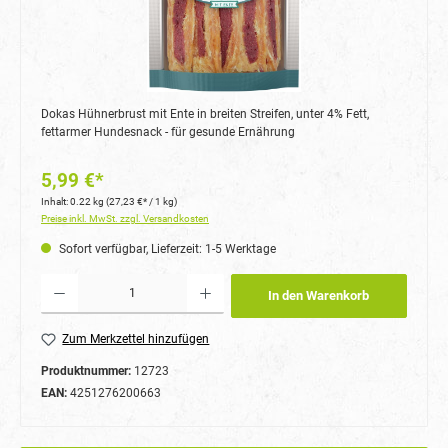
Dokas Hühnerbrust mit Ente in breiten Streifen, unter 4% Fett,
fettarmer Hundesnack - für gesunde Ernährung
5,99 €*
Inhalt:
0.22 kg
(27,23 €* / 1 kg)
Preise inkl. MwSt. zzgl. Versandkosten
Sofort verfügbar, Lieferzeit: 1-5 Werktage
Produkt Anzahl: Gib den gewünschten Wert ein oder benutze die Schaltflächen um die Anzahl
In den Warenkorb
Zum Merkzettel hinzufügen
Produktnummer:
12723
EAN:
4251276200663