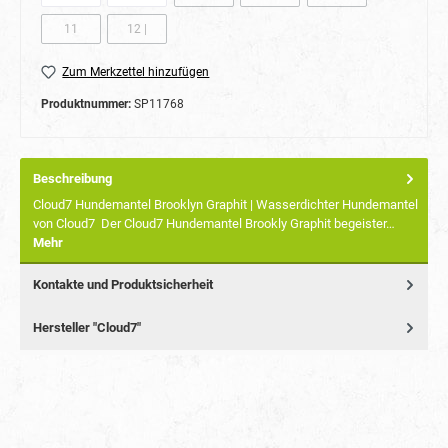
11
12 |
(Diese Option ist zurzeit nicht verfügbar.)
(Diese Option ist zurzeit nicht verfügbar.)
Zum Merkzettel hinzufügen
Produktnummer:
SP11768
Beschreibung
Cloud7 Hundemantel Brooklyn Graphit | Wasserdichter Hundemantel
von Cloud7 Der Cloud7 Hundemantel Brookly Graphit begeister…
Mehr
Kontakte und Produktsicherheit
Hersteller "Cloud7"