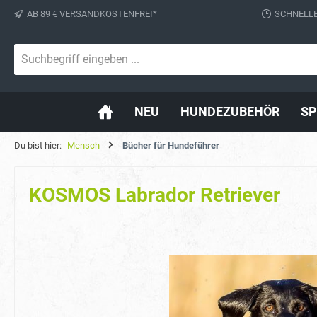
AB 89 € VERSANDKOSTENFREI*
SCHNELLE
springen
Zur Hauptnavigation springen
NEU
HUNDEZUBEHÖR
SP
Du bist hier:
Mensch
Bücher für Hundeführer
KOSMOS Labrador Retriever
Bildergalerie überspringen