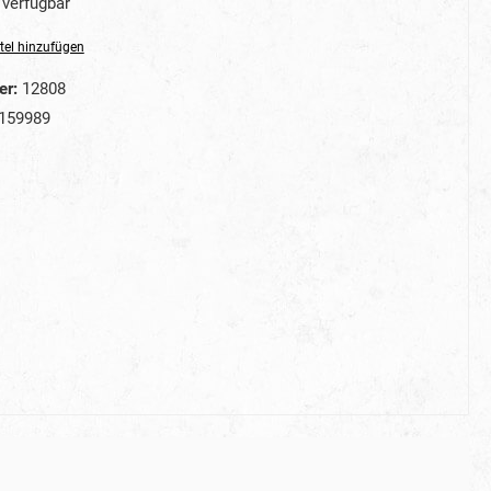
verfügbar
tel hinzufügen
er:
12808
159989