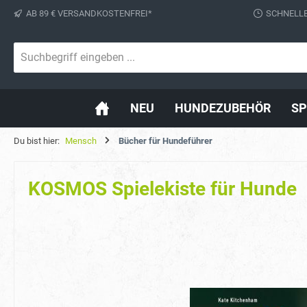
AB 89 € VERSANDKOSTENFREI*
SCHNELLE
springen
Zur Hauptnavigation springen
NEU
HUNDEZUBEHÖR
SP
Du bist hier:
Mensch
Bücher für Hundeführer
KOSMOS Spielekiste für Hunde
Bildergalerie überspringen