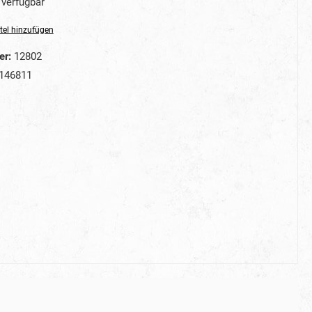
verfügbar
tel hinzufügen
er:
12802
146811