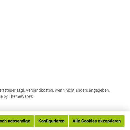
ertsteuer zzgl.
Versandkosten
, wenn nicht anders angegeben.
me by
ThemeWare®
isch notwendige
Konfigurieren
Alle Cookies akzeptieren