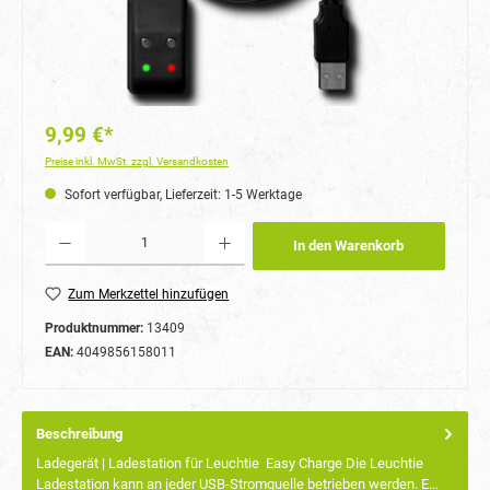
9,99 €*
Preise inkl. MwSt. zzgl. Versandkosten
Sofort verfügbar, Lieferzeit: 1-5 Werktage
Produkt Anzahl: Gib den gewünschten Wert ein oder benutze die Schaltflächen um die Anzahl
In den Warenkorb
Zum Merkzettel hinzufügen
Produktnummer:
13409
EAN:
4049856158011
Beschreibung
Ladegerät | Ladestation für Leuchtie Easy Charge Die Leuchtie
Ladestation kann an jeder USB-Stromquelle betrieben werden. E…