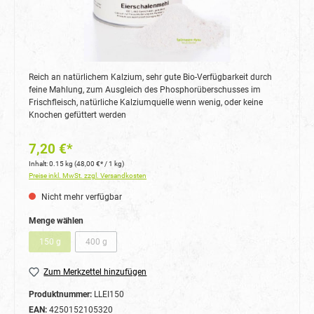
Reich an natürlichem Kalzium, sehr gute Bio-Verfügbarkeit durch
feine Mahlung, zum Ausgleich des Phosphorüberschusses im
Frischfleisch, natürliche Kalziumquelle wenn wenig, oder keine
Knochen gefüttert werden
7,20 €*
Inhalt:
0.15 kg
(48,00 €* / 1 kg)
Preise inkl. MwSt. zzgl. Versandkosten
Nicht mehr verfügbar
auswählen
Menge wählen
150 g
400 g
(Diese Option ist zurzeit nicht verfügbar.)
(Diese Option ist zurzeit nicht verfügbar.)
Zum Merkzettel hinzufügen
Produktnummer:
LLEI150
EAN:
4250152105320