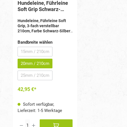
Hundeleine, Führleine
Soft Grip Schwarz-
Silber 3-fach
Hundeleine, Führleine Soft
verstellbar 210cm
Grip, 3-fach verstellbar
210cm, Farbe Schwarz-Silber,
Bandbreite 20mm
:
Soft Grip
Material mit reflektierenden
Bandbreite wählen
Ziernähten, 3-fach verstellbar:
100 cm bis 210 cm, Schnelle
15mm / 210cm
(Diese Option ist zurzeit nicht verfügbar.)
Längenanpassung mit Zusatz-
Karabiner & 3 Ringen, Zweiter
20mm / 210cm
Karabiner für mehr Flexibilität,
Als Schlaufe oder Schulterleine
25mm / 210cm
nutzbar, Praktisch, sicher &
(Diese Option ist zurzeit nicht verfügbar.)
bewährt
42,95 €*
Sofort verfügbar,
Lieferzeit: 1-5 Werktage