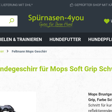
 LIEFERUNG MIT DHL*
GEPRÜFTER SHOP MIT K
IELEN & TRAINIEREN
HUNDEFUTTER
HUNDEPFL
irr
Feltmann Mops Geschirr
ndegeschirr für Mops Soft Grip Sch
Mops Brustges
Grip, Farbe S
Schnitt für ku
reflektierende