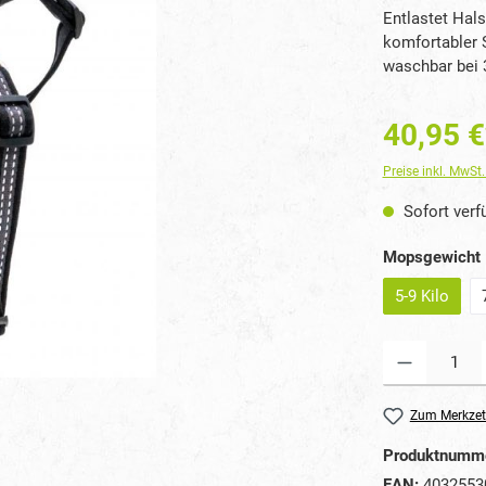
Entlastet Hals
komfortabler S
waschbar bei 
40,95 €
Preise inkl. MwSt
Sofort verfü
Mopsgewicht
5-9 Kilo
Produkt Anzahl: G
Zum Merkzet
Produktnumm
EAN:
4032553