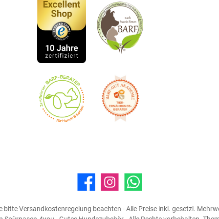
Facebook
Instagram
WhatsApp
 bitte Versandkostenregelung beachten - Alle Preise inkl. gesetzl. Mehrw