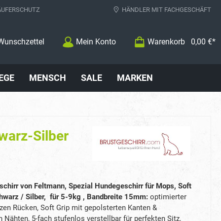
ÄUFERSCHUTZ
HÄNDLER MIT FACHGESCHÄFT
Wunschzettel
Mein Konto
Warenkorb
0,00 €*
EGE
MENSCH
SALE
MARKEN
warz-Silber
chirr von Feltmann, Spezial Hundegeschirr für Mops, Soft
chwarz
/ Silber
, für 5-9kg , Bandbreite 15mm
:
optimierter
rzen Rücken, Soft Grip mit gepolsterten Kanten &
n Nähten, 5-fach stufenlos verstellbar für perfekten Sitz,