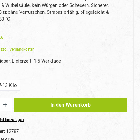
 & Wirbelsäule, kein Würgen oder Scheuern, Sicherer,
itz ohne Verrutschen, Strapazierfähig, pflegeleicht &
30 °C
*
. zzgl. Versandkosten
gbar, Lieferzeit: 1-5 Werktage
auswählen
7-13 Kilo
ib den gewünschten Wert ein oder benutze die Schaltflächen um die Anzahl zu erhö
In den Warenkorb
tel hinzufügen
er:
12787
048198