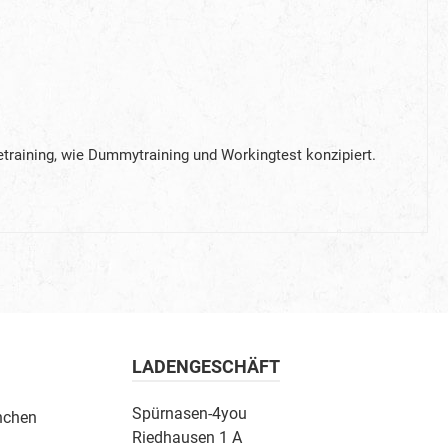
etraining, wie Dummytraining und Workingtest konzipiert.
LADENGESCHÄFT
Spürnasen-4you
nchen
Riedhausen 1 A