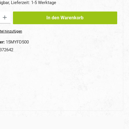
gbar, Lieferzeit: 1-5 Werktage
ib den gewünschten Wert ein oder benutze die Schaltflächen um die Anzahl zu erhö
In den Warenkorb
tel hinzufügen
er:
15MYFD500
372642