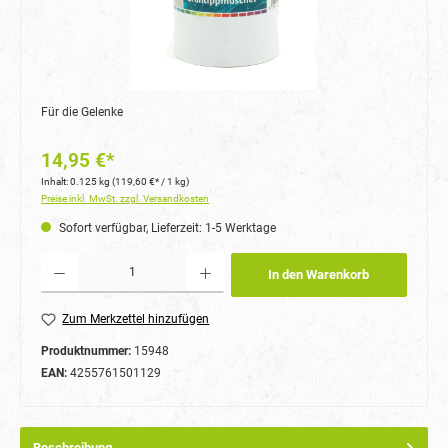
Für die Gelenke
14,95 €*
Inhalt:
0.125 kg
(119,60 €* / 1 kg)
Preise inkl. MwSt. zzgl. Versandkosten
Sofort verfügbar, Lieferzeit: 1-5 Werktage
Produkt Anzahl: Gib den gewünschten Wert ein oder benutze die Schaltflächen um die Anzahl
In den Warenkorb
Zum Merkzettel hinzufügen
Produktnummer:
15948
EAN:
4255761501129
Beschreibung