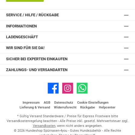
SERVICE / HILFE / RÜCKGABE
INFORMATIONEN
LADENGESCHÄFT
WIR SIND FÜR SIE DA!
SICHER BEI EXPERTEN EINKAUFEN
ZAHLUNGS- UND VERSANDARTEN
Facebook
Instagram
WhatsApp
Impressum
AGB
Datenschutz
Cookie Einstellungen
Lieferung & Versand
Widerrufsrecht
Rückgabe
Helpcenter
* Gültig Versand Standardware / Preise für Express Frostware bitte
Versandkostenregelung beachten - Alle Preise inkl. gesetzl. Mehrwertsteuer zzgl.
Versandkosten
, wenn nicht anders angegeben.
© 2026 Hundeshop Spürnasen-4you - Gutes Hundezubehör - Alle Rechte