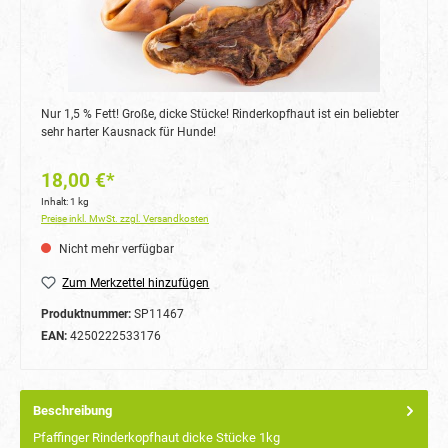
Nur 1,5 % Fett! Große, dicke Stücke! Rinderkopfhaut ist ein beliebter
sehr harter Kausnack für Hunde!
18,00 €*
Inhalt:
1 kg
Preise inkl. MwSt. zzgl. Versandkosten
Nicht mehr verfügbar
Zum Merkzettel hinzufügen
Produktnummer:
SP11467
EAN:
4250222533176
Beschreibung
Pfaffinger Rinderkopfhaut dicke Stücke 1kg