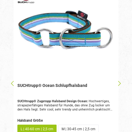
SUCHtrupp® Ocean Schlupfhalsband
SUCHtrupp® Zugstopp Halsband Design Ocean:
Hochwertiges,
strapazierfähiges Halsband für Hunde, das ohne Zug locker um
den Hals liegt. Sehr cool, sehr trendy und unheimlich praktisch!
Handgefertigt - aus der Region, alltagstauglich, ideal für aktive
Hunde bei jedem Wetter, waschbar bis 40°.
Halsband Größe
L | 40-60 cm | 2,5 cm
M | 30-45 cm | 2,5 cm