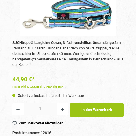
SUCHtrupp® Langleine Ocean, 3-fach verstellbar, Gesamtlänge 2 m
:
Passend zu unseren Hundehalsbändern von SUCHtrupp®, die Sie
ebenso hier im Shop kaufen können. Wertige und sehr coole,
handgefertigte verstellbare Leine. Herstgestellt in Deutschland - aus
der Region!
44,90 €*
Preise inkl. MwSt. zzgl. Versandkosten
Sofort verfügbar, Lieferzeit: 1-5 Werktage
Produkt Anzahl: Gib den gewünschten Wert ein oder benutze die Schaltflächen um die Anzahl
In den Warenkorb
Zum Merkzettel hinzufügen
Produktnummer:
12816