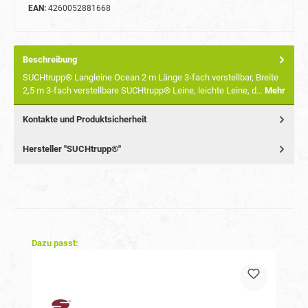
EAN:
4260052881668
Beschreibung
SUCHtrupp® Langleine Ocean 2 m Länge 3-fach verstellbar, Breite
2,5 m 3-fach verstellbare SUCHtrupp® Leine, leichte Leine, d…
Mehr
Kontakte und Produktsicherheit
Hersteller "SUCHtrupp®"
Produktgalerie überspringen
Dazu passt: