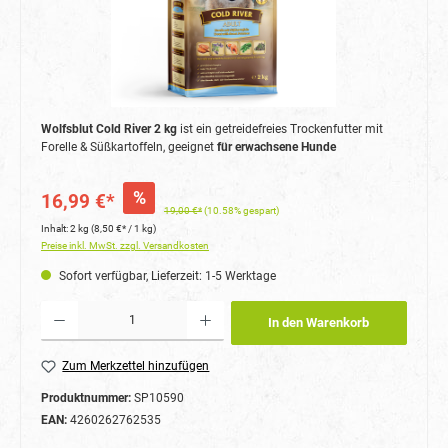
Wolfsblut Cold River 2 kg
ist ein getreidefreies Trockenfutter mit
Forelle & Süßkartoffeln, geeignet
für erwachsene Hunde
%
16,99 €*
19,00 €*
(10.58% gespart)
Inhalt:
2 kg
(8,50 €* / 1 kg)
Preise inkl. MwSt. zzgl. Versandkosten
Sofort verfügbar, Lieferzeit: 1-5 Werktage
Produkt Anzahl: Gib den gewünschten Wert ein oder benutze die Schaltflächen um die Anzahl
In den Warenkorb
Zum Merkzettel hinzufügen
Produktnummer:
SP10590
EAN:
4260262762535