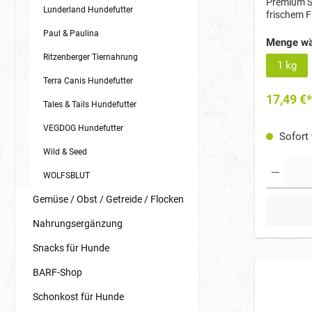
Premium S
Lunderland Hundefutter
frischem F
Lebensmitt
Paul & Paulina
Nährstoffd
Menge wä
Immunsyste
Ritzenberger Tiernahrung
zusätzlic
1 kg
gut verdau
Terra Canis Hundefutter
Ernährung
17,49 €*
Tales & Tails Hundefutter
VEGDOG Hundefutter
Sofort 
Wild & Seed
WOLFSBLUT
Gemüse / Obst / Getreide / Flocken
Nahrungsergänzung
Snacks für Hunde
BARF-Shop
Schonkost für Hunde