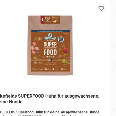
kefields SUPERFOOD Huhn für ausgewachsene,
eine Hunde
KEFIELDS Superfood Huhn für kleine, ausgewachsene Hunde,