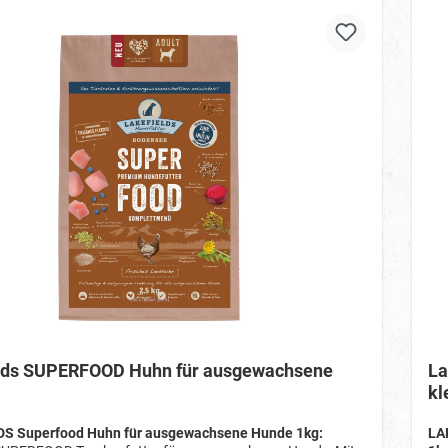
lds SUPERFOOD Huhn für ausgewachsene
La
kl
S Superfood Huhn für ausgewachsene Hunde 1kg:
LA