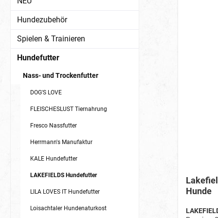
NEU
Hundezubehör
Spielen & Trainieren
Hundefutter
Nass- und Trockenfutter
DOG'S LOVE
FLEISCHESLUST Tiernahrung
Fresco Nassfutter
Herrmann's Manufaktur
KALE Hundefutter
LAKEFIELDS Hundefutter
Lakefie
Hunde
LILA LOVES IT Hundefutter
Loisachtaler Hundenaturkost
LAKEFIELD