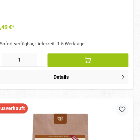
uter sowie Zink & Inulin, Unterstützt Verdauung, Immunsystem,
l & Stoffwechsel, Schonend im Ofen gebacken – luftig, kross & gut
ömmlich, Entwickelt von Tierärzten & Ernährungswissenschaftlern
,49 €*
Sofort verfügbar, Lieferzeit: 1-5 Werktage
Details
usverkauft