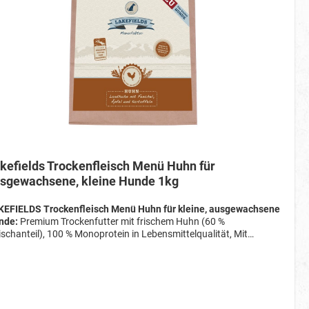
kefields Trockenfleisch Menü Huhn für
sgewachsene, kleine Hunde 1kg
KEFIELDS Trockenfleisch Menü Huhn für kleine, ausgewachsene
nde:
Premium Trockenfutter mit frischem Huhn (60 %
ischanteil), 100 % Monoprotein in Lebensmittelqualität, Mit
üse, Obst & Kräutern für eine ausgewogene Ernährung,
reidefrei & ohne Zucker oder künstliche Zusatzstoffe, Unterstützt
dauung, Immunsystem & Vitalität, Schonend im Steinofen
acken – knusprig & gut verdaulich, Alleinfuttermittel für
achsene Hunde, Praktischer 1 kg-Beutel – ideal zum Testen & für
terwegs