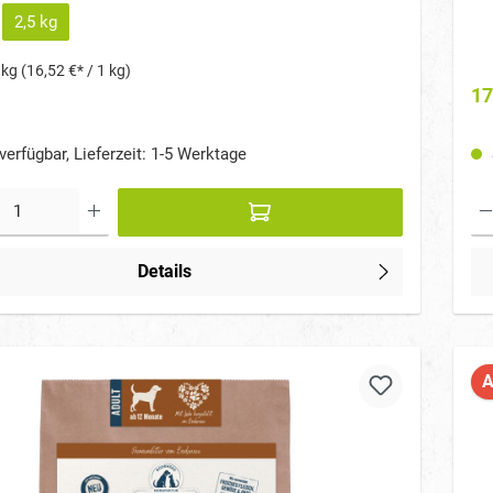
m, Knochen & Fell, Mit Zink & Inulin für optimale
Krä
ersorgung, Schonend im Ofen gebacken – luftig &
2,5 kg
Fel
bekömmlich, Entwickelt von Tierärzten &
bek
swissenschaftlern
 kg
(16,52 €* / 1 kg)
17
verfügbar, Lieferzeit: 1-5 Werktage
Details
A