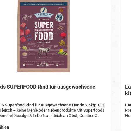
lds SUPERFOOD Rind für ausgewachsene
La
kl
S Superfood Rind für ausgewachsene Hunde 2,5kg:
100
LA
 Fleisch – keine Mehle oder Nebenprodukte Mit Superfoods
Pr
Fenchel, Seealge & Lebertran, Reich an Obst, Gemüse &
Hun
n Lebensmittelqualität, Mit natürlichen Vitaminen,
% f
ffen & Omega-Fettsäuren, Unterstützt Verdauung,
wie
hlen