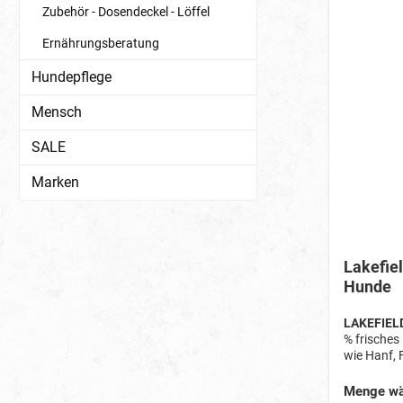
Zubehör - Dosendeckel - Löffel
Ernährungsberatung
Hundepflege
Mensch
SALE
Marken
Lakefie
Hunde
LAKEFIELD
% frisches
wie Hanf, 
Kräutern i
Mineralsto
Menge wä