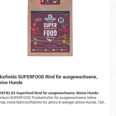
kefields SUPERFOOD Rind für ausgewachsene,
eine Hunde
KEFIELDS Superfood Rind für ausgewachsene, kleine Hunde:
emium SUPERFOOD Trockenfutter für ausgewachsene, kleine
de, Hohe Nährstoffdichte für aktive & weniger aktive Hunde, 100
risches Fleisch – keine Mehle oder Nebenprodukte, Mit Superfoods
 Hanfsamen, Fenchel, Seealge & Lebertran, Enthält Obst, Gemüse,