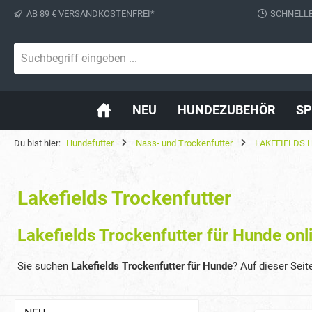
AB 89 € VERSANDKOSTENFREI*
SCHNELLE
springen
Zur Hauptnavigation springen
NEU
HUNDEZUBEHÖR
SP
Du bist hier:
Hundefutter
Nass- und Trockenfutter
LAKEFIELDS H
Lakefields Trockenfutter
Lakefields Trockenfutter für Hunde onl
Sie suchen
Lakefields Trockenfutter für Hunde
? Auf dieser Sei