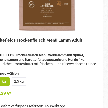
kefields Trockenfleisch Menü Lamm Adult
KEFIELDS Trockenfleisch Menü Weidelamm mit Spinat,
nchelsamen und Karotte für ausgewachsene Hunde 1kg:
ürliches Trockenfutter mit frischem Huhn für erwachsene Hunde
% Fleischanteil, 100 % Monoprotein (nur Lamm in
ensmittelqualität) Ohne Getreide, Zucker und künstliche
nge wählen
atzstoffe Mit Gemüse, Obst & Kräutern für Vitamine und
laststoffe Unterstützt Verdauung, Immunsystem und Vitalität
1 kg
2,5 kg
gewogenes Alleinfuttermittel für die tägliche Ernährung Schonend
Steinofen gebacken – nährstoffreich & gut verdaulich Knusprige
,29 €*
ketten (ca. 1,4 cm) für mittelgroße & große Hunde
Sofort verfügbar, Lieferzeit: 1-5 Werktage