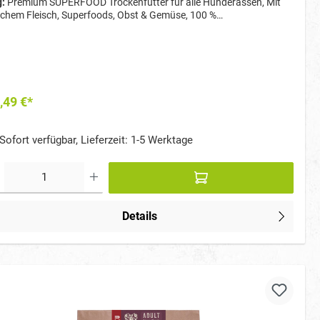
g:
Premium SUPERFOOD Trockenfutter für alle Hunderassen, Mit
schem Fleisch, Superfoods, Obst & Gemüse, 100 %
ensmittelqualität – ohne Tiermehle & Nebenprodukte, Hohe
rstoffdichte für aktive & weniger aktive Hunde, Unterstützt
unsystem, Verdauung & Vitalität, Mit Zink & Inulin für optimale
rstoffversorgung, Schonend gebacken – knusprig & gut
daulich, Entwickelt von Tierärzten & Ernährungswissenschaftlern
,49 €*
Sofort verfügbar, Lieferzeit: 1-5 Werktage
Details