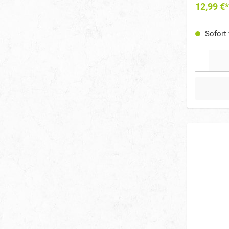
12,99 €*
große Hun
Sofort 