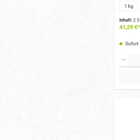
Immunsyste
Nährstoffv
1 kg
besonders 
Ernährung
Inhalt:
2.5
41,29 €*
Sofort 