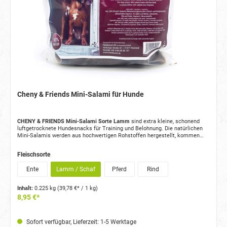
Cheny & Friends Mini-Salami für Hunde
CHENY & FRIENDS Mini-Salami Sorte Lamm
sind extra kleine, schonend
luftgetrocknete Hundesnacks für Training und Belohnung. Die natürlichen
Mini-Salamis werden aus hochwertigen Rohstoffen hergestellt, kommen
ohne künstliche Zusatzstoffe aus und sind in verschiedenen Fleischsorten
erhältlich.
Fleischsorte
Ente
Lamm / Schaf
Pferd
Rind
Inhalt:
0.225 kg
(39,78 €* / 1 kg)
8,95 €*
Sofort verfügbar, Lieferzeit: 1-5 Werktage