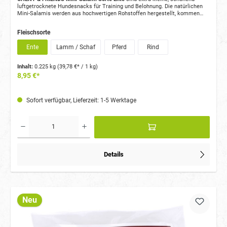
luftgetrocknete Hundesnacks für Training und Belohnung. Die natürlichen
Mini-Salamis werden aus hochwertigen Rohstoffen hergestellt, kommen
ohne künstliche Zusatzstoffe aus und sind in verschiedenen Fleischsorten
erhältlich.
Fleischsorte
Ente
Lamm / Schaf
Pferd
Rind
Inhalt:
0.225 kg
(39,78 €* / 1 kg)
8,95 €*
Sofort verfügbar, Lieferzeit: 1-5 Werktage
Details
Neu