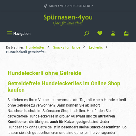
alt springen
AB 89 € VERSANDKOSTENFREI*
Navigation
Du bist hier:
Hundefutter
Snacks für Hunde
Leckerlis
Hundeleckerli getreidefrei
Hundeleckerli ohne Getreide
Getreidefreie Hundeleckerlies im Online Shop
kaufen
Sie lieben es, Ihren Vierbeiner mehrmals am Tag mit einem Hundeleckerli
ohne Getreide zu verwöhnen? Dann können Sie ab sofort
Naschnachschub im Spürnasen-Shop bestellen. Hier finden Sie
getreidefreie Hundeleckerlies in großer Auswahl und zu
attraktiven
Konditionen
, die übrigens
auch für Katzen geeignet
sind. Jeder
Hundesnack ohne Getreide ist
in besonders kleine Stücke geschnitten
. So
lassen sie sich gut portionieren und sind daher ein hervorragender