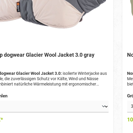
p dogwear Glacier Wool Jacket 3.0 gray
No
dogwear Glacier Wool Jacket 3.0:
isolierte Winterjacke aus
Non
e, die zuverlässigen Schutz vor Kälte, Wind und Nässe
Mer
mbiniert natürliche Wärmeleistung mit ergonomischer
bie
nd durchdachten Details – ideal für kalte Wintertage.
Pas
hlen
Gr
€*
10