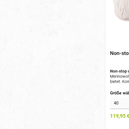
Non-sto
Non-stop 
Merinowoll
bietet. Ko
Passform u
Größe wä
119,95 