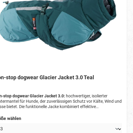
n-stop dogwear Glacier Jacket 3.0 Teal
-stop dogwear Glacier Jacket 3.0:
hochwertiger, isolierter
termantel für Hunde, der zuverlässigen Schutz vor Kälte, Wind und
se bietet. Die funktionelle Jacke kombiniert effektive
rmeisolierung mit ergonomischer Passform und durchdachten
ails – ideal bei winterlichem Wetter.
öße wählen