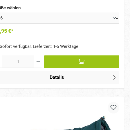
rmeisolierung mit ergonomischer Passform und durchdachten
ails – ideal bei winterlichem Wetter.
öße wählen
,95 €*
Sofort verfügbar, Lieferzeit: 1-5 Werktage
Details