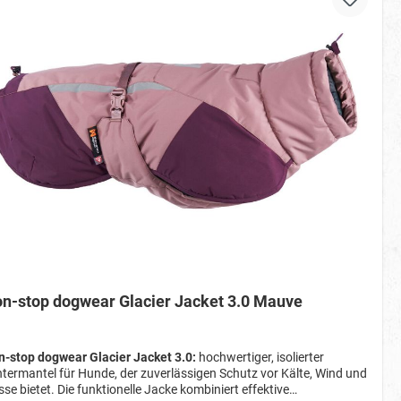
wässerungslöcher angebracht. Diese Löcher verhindern, dass sich
ser unter der Brust des Hundes sammelt. Reflektierende Details
gen für eine hohe Sichtbarkeit in der Dunkelheit und an bewölkten
en. Ein weiteres praktisches Detail ist, dass der Glacier
demantel leicht zusammengepackt werden kann und sich in der
gelieferten Netztasche verstauen lässt. Größenauswahl: Zur
ittlung der Größe setzt man ein Maßband zwischen den
ulterblättern an und misst bis zum Anfang der Rute.(Siehe
chnung in den Artikelbildern) Anhand des ermittelten Maßes kann
hilfe der Tabelle die passende Größe gefunden werden. Größe
 26-29 cm 30 28-32 cm 33 31-35 cm 36 33-39 cm
42-48 cm 50 47-53 cm 55 52-58 cm 60 57-63 cm 65
62-68 cm 70 64-76 cm
n-stop dogwear Glacier Jacket 3.0 Mauve
-stop dogwear Glacier Jacket 3.0:
hochwertiger, isolierter
termantel für Hunde, der zuverlässigen Schutz vor Kälte, Wind und
se bietet. Die funktionelle Jacke kombiniert effektive