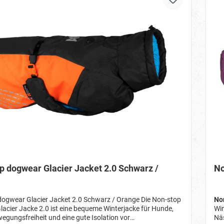
ngslöcher angebracht. Diese Löcher verhindern, dass sich
Ent
er der Brust des Hundes sammelt. Reflektierende Details
Was
 eine hohe Sichtbarkeit in der Dunkelheit und an bewölkten
sor
weiteres praktisches Detail ist, dass der Glacier
Tag
el leicht zusammengepackt werden kann und sich in der
Hun
rten Netztasche verstauen lässt. Größenauswahl: Zur
mit
g der Größe setzt man ein Maßband zwischen den
Erm
ättern an und misst bis zum Anfang der Rute.(Siehe
Sch
in den Artikelbildern) Anhand des ermittelten Maßes kann
Zei
r Tabelle die passende Größe gefunden werden. Größe
mit
m 36 33-39 cm
Rückenlänge 27
0 57-63 cm 65
40 37-43 cm 45 
62-68 cm 70 64-76 cm
p dogwear Glacier Jacket 2.0 Schwarz /
No
ogwear Glacier Jacket 2.0 Schwarz / Orange Die Non-stop
Non
acier Jacke 2.0 ist eine bequeme Winterjacke für Hunde,
Win
ewegungsfreiheit und eine gute Isolation vor
Näs