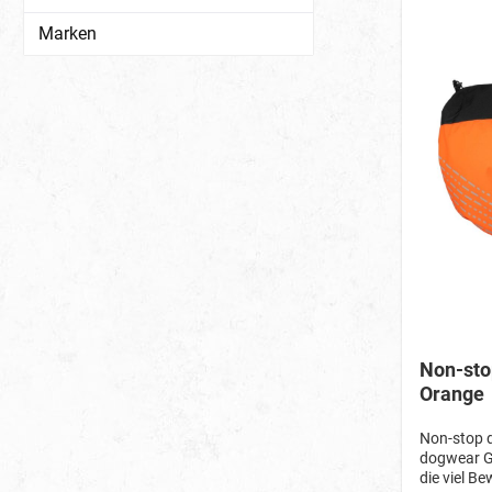
Entwässeru
Marken
Wasser unt
sorgen für
Tagen. Ein 
Hundemant
mitgeliefe
Ermittlun
Schulterbl
Zeichnung 
mithilfe de
Rückenlänge 27 26-29 cm 30 28-32 cm 33 31-35 c
40 37-43 cm 45 42-48 cm 50 47-53 cm 55 52-58 cm 6
Non-sto
Orange
Non-stop d
dogwear Gl
die viel B