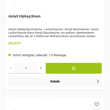
AnnyX Hipbag Braun
AnnyX Hipbag Bauchtasche - Leckerlitasche | AnnyX Bauchtasche | AnnyX
Leckerlitasche Braun AnnyX Bauchtasche, mit großem, abnehmbarem
Leckerlifach, das an 2 Stellen per Reißverschluss verschlossen werden
kann, sowie 5 weiteren Fächern für alle wichtigen Utensilien wie Handy,
59,99 €*
Schlüssel, Geldbeutel. Die Hundekotbeutelrolle findet ebenso in der Hipbag
Platz. Über die praktische Durchgrifftasche kann jeder einzelne Kotbeutel
herausgezogen werden. Seitlich befindet sich ein Haltering mit Riegel. Hier
können Futterbeutel, Spielzeug oder auch ein Dummy befestigt werden. Die
Sofort verfügbar, Lieferzeit: 1-5 Werktage
AnnyX Hipbag ist stufenlos größenverstellbar und passt sich ergonomisch
dem Körper an. Pflege: Die Tasche kann bei 30 Grad in der Maschine
gewaschen werden
Details