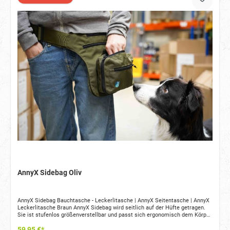
AnnyX Sidebag Oliv
AnnyX Sidebag Bauchtasche - Leckerlitasche | AnnyX Seitentasche | AnnyX
Leckerlitasche Braun AnnyX Sidebag wird seitlich auf der Hüfte getragen.
Sie ist stufenlos größenverstellbar und passt sich ergonomisch dem Körper
an. Die geräumige Hüfttasche hat im Frontbereich eine große, abnehmbare
59,95 €*
Leckertasche. Diese Leckerlitasche selbst hat ein sehr großes Fach, das