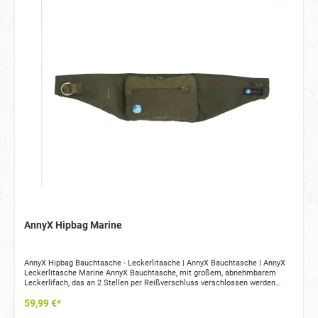
AnnyX Hipbag Marine
AnnyX Hipbag Bauchtasche - Leckerlitasche | AnnyX Bauchtasche | AnnyX
Leckerlitasche Marine AnnyX Bauchtasche, mit großem, abnehmbarem
Leckerlifach, das an 2 Stellen per Reißverschluss verschlossen werden
kann, sowie 5 weiteren Fächern für alle wichtigen Utensilien wie Handy,
59,99 €*
Schlüssel, Geldbeutel. Die Hundekotbeutelrolle findet ebenso in der Hipbag
Platz. Über die praktische Durchgrifftasche kann jeder einzelne Kotbeutel