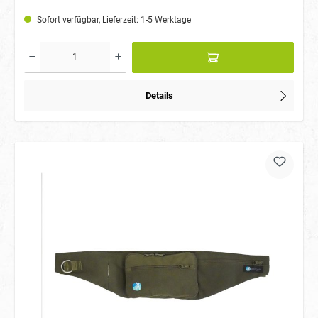
herausgezogen werden. Seitlich befindet sich ein Haltering mit Riegel. Hier
können Futterbeutel, Spielzeug oder auch ein Dummy befestigt werden. Die
Sofort verfügbar, Lieferzeit: 1-5 Werktage
AnnyX Hipbag ist stufenlos größenverstellbar und passt sich ergonomisch
dem Körper an. Pflege: Die Tasche kann bei 30 Grad in der Maschine
gewaschen werden
Details