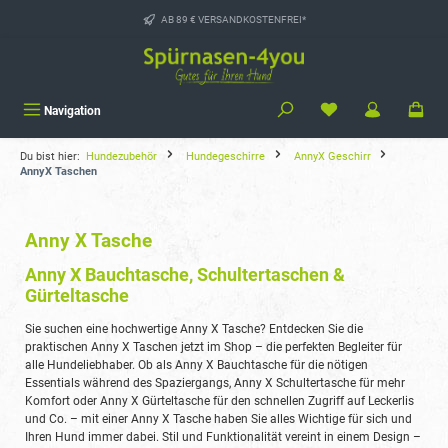
alt springen
AB 89 € VERSANDKOSTENFREI*
Navigation
Du bist hier:
Hundezubehör
Hundegeschirre
AnnyX Geschirr
AnnyX Taschen
Anny X Tasche
Anny X Bauchtasche, Schultertaschen &
Gürteltasche
Sie suchen eine hochwertige Anny X Tasche? Entdecken Sie die
praktischen Anny X Taschen jetzt im Shop – die perfekten Begleiter für
alle Hundeliebhaber. Ob als Anny X Bauchtasche für die nötigen
Essentials während des Spaziergangs, Anny X Schultertasche für mehr
Komfort oder Anny X Gürteltasche für den schnellen Zugriff auf Leckerlis
und Co. – mit einer Anny X Tasche haben Sie alles Wichtige für sich und
Ihren Hund immer dabei. Stil und Funktionalität vereint in einem Design –