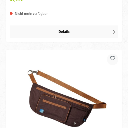
mit einem Reißverschluss verschlossen werden kann, sowie ein weiteres,
kleineres Fach, worin z. B. Kotrollen, Pfeife, ein Ball oder ähnliches Platz
finden. Im hinteren Bereich sind noch einmal zwei Fächer, die ebenso mit
Nicht mehr verfügbar
jeweils einem Reißverschluss versehen sind, worin alle wichtigen Utensilien
wie Handy, Schlüssel, Geldbeutel etc. verstaut werden können. Der
Oberstoff dieser tollen AnnyX Sidebag ist wasserabweisend und hoch
abriebfest. Somit ist die Tasche ein idealer Begleiter bei vielen
Details
Outdooraktivitäten mit Hund. Pflegehinweis: Die Tasche kann bei 30° in der
Maschine gewaschen werden.