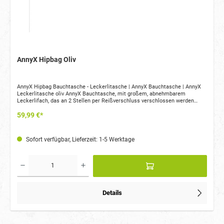
AnnyX Hipbag Oliv
AnnyX Hipbag Bauchtasche - Leckerlitasche | AnnyX Bauchtasche | AnnyX
Leckerlitasche oliv AnnyX Bauchtasche, mit großem, abnehmbarem
Leckerlifach, das an 2 Stellen per Reißverschluss verschlossen werden
kann, sowie 5 weiteren Fächern für alle wichtigen Utensilien wie Handy,
59,99 €*
Schlüssel, Geldbeutel. Die Hundekotbeutelrolle findet ebenso in der Hipbag
Platz. Über die praktische Durchgrifftasche kann jeder einzelne Kotbeutel
herausgezogen werden. Seitlich befindet sich ein Haltering mit Riegel. Hier
können Futterbeutel, Spielzeug oder auch ein Dummy befestigt werden. Die
Sofort verfügbar, Lieferzeit: 1-5 Werktage
AnnyX Hipbag ist stufenlos größenverstellbar und passt sich ergonomisch
dem Körper an. Pflege: Die Tasche kann bei 30 Grad in der Maschine
gewaschen werden
Details