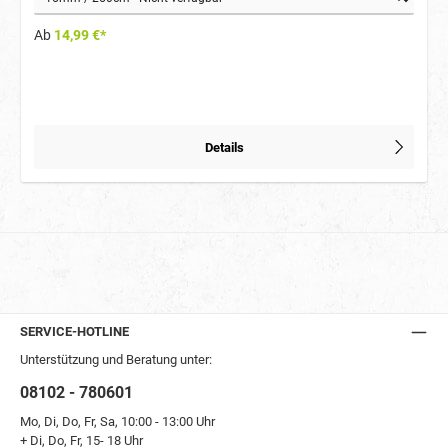
Gewicht: 250 cm Länge / 15 mm Breite / Gewicht 110 g 250 cm Länge / 20
mm Breite / Gewicht 150 g Vorteile auf einen Blick: Hervorragende Qualität
strapazierfähiges Gurtband langlebige, beidseitige Gummierung tolle
Ab
14,99 €*
Griffigkeit auch bei Nässe super Preis-Leistung
Details
SERVICE-HOTLINE
Unterstützung und Beratung unter:
08102 - 780601
Mo, Di, Do, Fr, Sa, 10:00 - 13:00 Uhr
+ Di, Do, Fr, 15- 18 Uhr