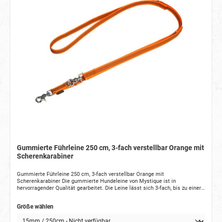
Gummierte Führleine 250 cm, 3-fach verstellbar Orange mit
Scherenkarabiner
Gummierte Führleine 250 cm, 3-fach verstellbar Orange mit
Scherenkarabiner Die gummierte Hundeleine von Mystique ist in
hervorragender Qualität gearbeitet. Die Leine lässt sich 3-fach, bis zu einer
Gesamtlänge von 2,5 m verstellen. Das strapazierfähige Gurtband ist
beidseitig gummiert, so dass es auch bei Regen und Nässe seine Griffigkeit
Größe wählen
behält. Dabei ist die gummierte Sportleine ein wahres Fliegengewicht und
daher sehr angenehm bei vielen Aktivitäten mit Ihrem Hund. Leine Größen &